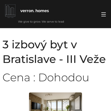
verron. homes
We give to grow. We serve to lead
3
izbový byt v
Bratislave - III Veže
Cena : Dohodou