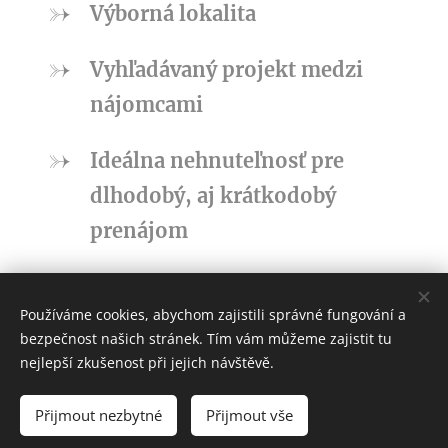
Výborná lokalita
Vyhľadávaný projekt medzi
nájomcami
Ideálna nehnuteľnosť pre
dlhodobý, aj krátkodobý
prenájom
Používáme cookies, abychom zajistili správné fungování a
bezpečnost našich stránek. Tím vám můžeme zajistit tu
Spojte sa s nami SK / + 421 940 505 656
nejlepší zkušenost při jejich návštěvě.
Spojte sa s nami CZ / + 420 728 613 404
Přijmout nezbytné
Přijmout vše
Cookies