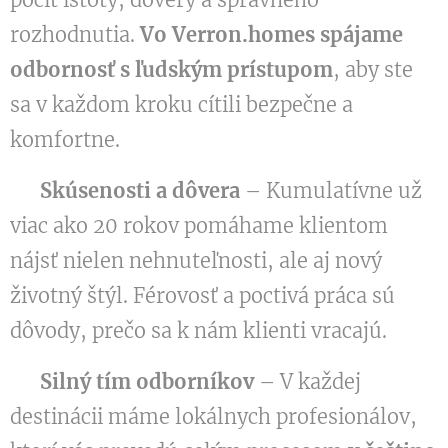
rozhodnutia.
Vo Verron.homes spájame
odbornosť s ľudským prístupom
, aby ste
sa v každom kroku cítili bezpečne a
komfortne.
✔️
Skúsenosti a dôvera
– Kumulatívne už
viac ako 20 rokov pomáhame klientom
nájsť nielen nehnuteľnosti, ale aj nový
životný štýl. Férovosť a poctivá práca sú
dôvody, prečo sa k nám klienti vracajú.
✔️
Silný tím odborníkov
– V každej
destinácii máme lokálnych profesionálov,