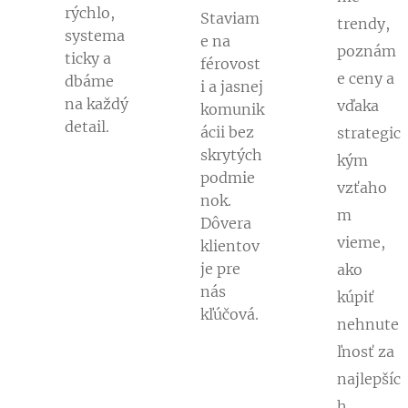
rýchlo,
Staviam
trendy,
systema
e na
poznám
ticky a
férovost
e ceny a
dbáme
i a jasnej
na každý
vďaka
komunik
detail.
ácii bez
strategic
skrytých
kým
podmie
vzťaho
nok.
m
Dôvera
vieme,
klientov
je pre
ako
nás
kúpiť
kľúčová.
nehnute
ľnosť za
najlepšíc
h