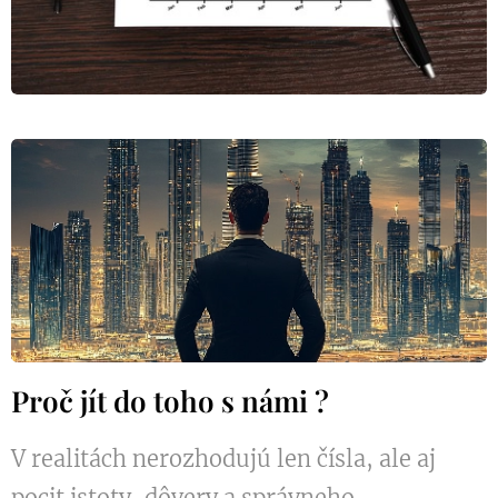
Proč jít do toho s námi ?
V realitách nerozhodujú len čísla, ale aj
pocit istoty, dôvery a správneho