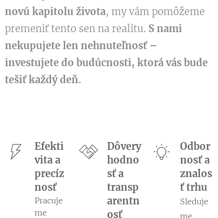
novú kapitolu života
, my vám pomôžeme
premeniť tento sen na realitu.
S nami
nekupujete len nehnuteľnosť –
investujete do budúcnosti, ktorá vás bude
tešiť každý deň.
Efekti
Dôvery
Odbor
vita a
hodno
nosť a
precíz
sť a
znalos
nosť
transp
ť trhu
arentn
Pracuje
Sleduje
me
osť
me