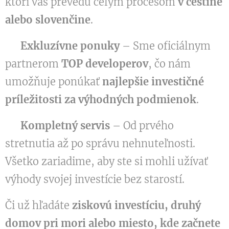
ktorí vás prevedú celým procesom
v češtine
alebo slovenčine
.
✔️
Exkluzívne ponuky
– Sme oficiálnym
partnerom
TOP developerov
, čo nám
umožňuje ponúkať
najlepšie investičné
príležitosti za výhodných podmienok
.
✔️
Kompletný servis
– Od prvého
stretnutia až po správu nehnuteľnosti.
Všetko zariadime, aby ste si mohli užívať
výhody svojej investície bez starostí.
Či už hľadáte
ziskovú investíciu, druhý
domov pri mori alebo miesto, kde začnete