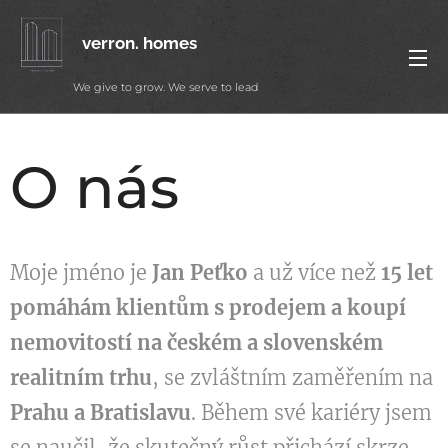
verron. homes
We give to grow. We serve to lead
O nás
Moje jméno je
Jan Peťko
a už více než
15 let
pomáhám klientům s prodejem a koupí
nemovitostí na českém a slovenském
realitním trhu
, se zvláštním zaměřením na
Prahu a Bratislavu
. Během své kariéry jsem
se naučil, že skutečný růst přichází skrze