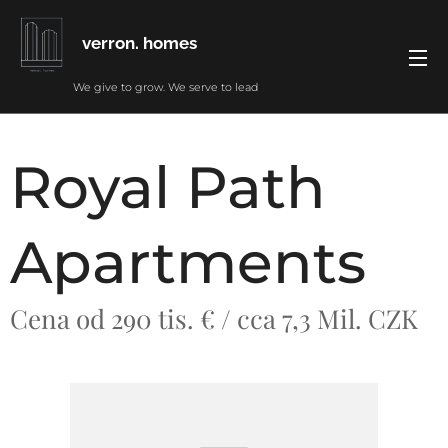
verron. homes
We give to grow. We serve to lead
Royal Path
Apartments
Cena od 290 tis. € / cca 7,3 Mil. CZK