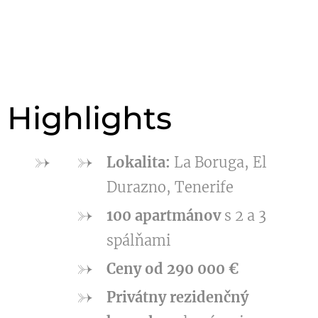
Highlights
Lokalita:
La Boruga, El
Durazno, Tenerife
100 apartmánov
s 2 a 3
spálňami
Ceny od 290 000 €
Privátny rezidenčný