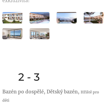
exkluzivita!
🛏️ 2 - 3
Bazén po dospělé, Dětský bazén,
Hřiště pro
děti