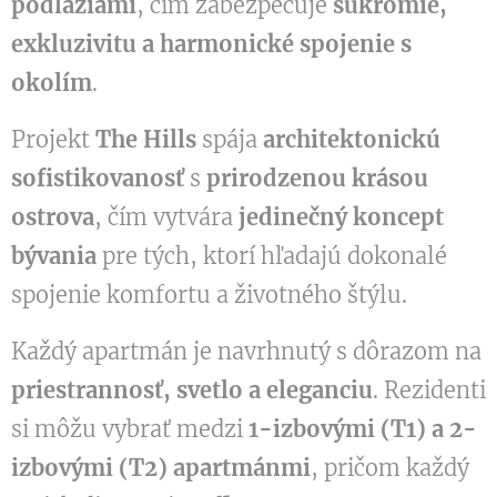
podlažiami
, čím zabezpečuje
súkromie,
exkluzivitu a harmonické spojenie s
okolím
.
Projekt
The Hills
spája
architektonickú
sofistikovanosť
s
prirodzenou krásou
ostrova
, čím vytvára
jedinečný koncept
bývania
pre tých, ktorí hľadajú dokonalé
spojenie komfortu a životného štýlu.
Každý apartmán je navrhnutý s dôrazom na
priestrannosť, svetlo a eleganciu
. Rezidenti
si môžu vybrať medzi
1-izbovými (T1) a 2-
izbovými (T2) apartmánmi
, pričom každý