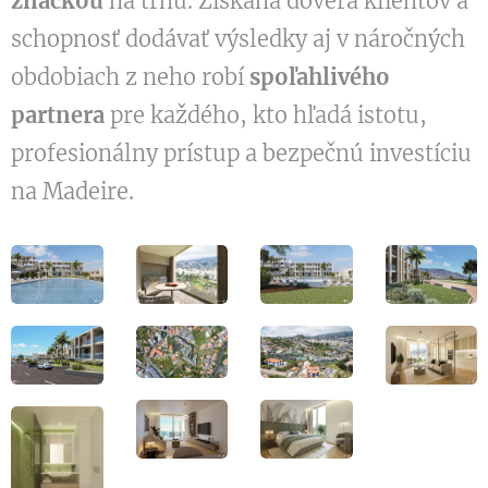
značkou
na trhu. Získaná dôvera klientov a
schopnosť dodávať výsledky aj v náročných
obdobiach z neho robí
spoľahlivého
partnera
pre každého, kto hľadá istotu,
profesionálny prístup a bezpečnú investíciu
na Madeire.