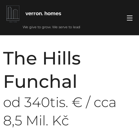
verron. homes
We give to grow. We serve to lead
The Hills
Funchal
od 340tis. € / cca
8,5 Mil. Kč