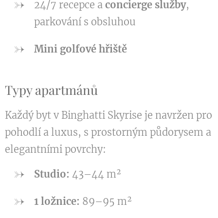
24/7 recepce a
concierge služby
,
parkování s obsluhou
Mini golfové hřiště
Typy apartmánů
Každý byt v Binghatti Skyrise je navržen pro
pohodlí a luxus, s prostorným půdorysem a
elegantními povrchy:
Studio:
43–44 m²
1 ložnice:
89–95 m²