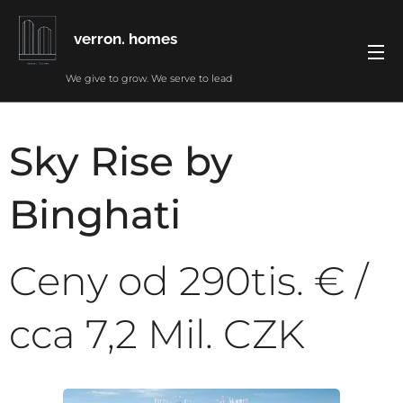
verron. homes
We give to grow. We serve to lead
Sky Rise by
Binghati
Ceny od 290tis. € /
cca 7,2 Mil. CZK